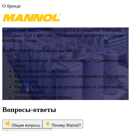
О бренде
С 2004 года завод Mannol
находится во владении немецкой
компании SCT Lubricants. Предприятие базируется в городе
Клайпеда, Литва.
В ассортименте продукции вы найдёте:
Масла моторные, трансмиссионные и гидравлические
масла;
Масла жидкости для АККП;
Масла специальные жидкости для легкового, грузового
транспорта;
Масла и жикости для индустриального и стоительного
оборудования;
Автохимия и автокосметика.
Вопросы-ответы
Общие вопросы
Почему Mannol?